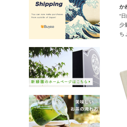
か
“
少
ち