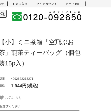
わせ
お気に入り
マイアカウント
カート(
0
)
【小】ミニ茶箱「空飛ぶお
茶」煎茶ティーバッグ（個包
装15p入）
型番
4992622213271
1,944円(税込)
価格
お気に入り
お選びください