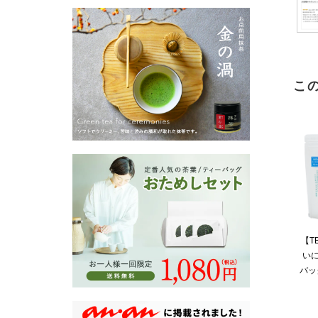
こ
【T
い
バッグ