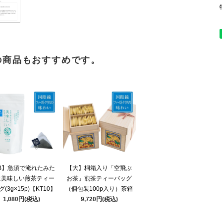
の商品もおすすめです。
B】急須で淹れたみた
【大】桐箱入り「空飛ぶ
に美味しい煎茶ティー
お茶」煎茶ティーバッグ
(3g×15p)【KT10】
（個包装100p入り）茶箱
1,080円(税込)
9,720円(税込)