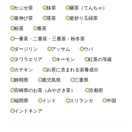
かぶせ茶
抹茶
碾茶（てんちゃ）
釜伸び茶
茎茶
釜炒り玉緑茶
粉茶
番茶
一番茶・二番茶・三番茶・秋冬茶
ダージリン
アッサム
ウバ
ヌワラエリア
キーモン
紅茶の等級
カテキン
お茶に含まれる栄養成分
静岡県
鹿児島県
三重県
宮崎県のお茶（みやざき茶）
京都府
福岡県
インド
スリランカ
中国
インドネシア