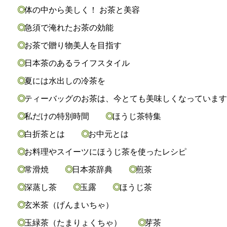
体の中から美しく！ お茶と美容
急須で淹れたお茶の効能
お茶で贈り物美人を目指す
日本茶のあるライフスタイル
夏には水出しの冷茶を
ティーバッグのお茶は、今とても美味しくなっていま
私だけの特別時間
ほうじ茶特集
白折茶とは
お中元とは
お料理やスイーツにほうじ茶を使ったレシピ
常滑焼
日本茶辞典
煎茶
深蒸し茶
玉露
ほうじ茶
玄米茶（げんまいちゃ）
玉緑茶（たまりょくちゃ）
芽茶