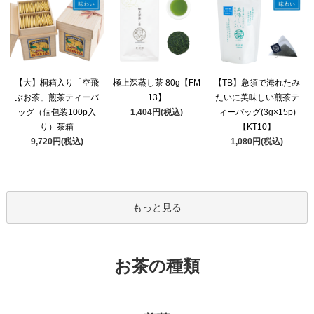
極上深蒸し茶 80g【FM
【大】桐箱入り「空飛
【TB】急須で淹れたみ
13】
ぶお茶」煎茶ティーバ
たいに美味しい煎茶テ
1,404円(税込)
ッグ（個包装100p入
ィーバッグ(3g×15p)
り）茶箱
【KT10】
9,720円(税込)
1,080円(税込)
もっと見る
お茶の種類