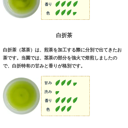
白折茶
白折茶（茎茶）は、煎茶を加工する際に分別で出てきたお
茶です。当園では、茎茶の部分を強火で焙煎しましたの
で、白折特有の甘みと香りが格別です。