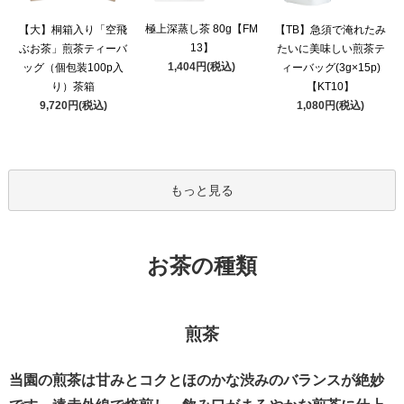
極上深蒸し茶 80g【FM
【大】桐箱入り「空飛
【TB】急須で淹れたみ
13】
ぶお茶」煎茶ティーバ
たいに美味しい煎茶テ
1,404円(税込)
ッグ（個包装100p入
ィーバッグ(3g×15p)
り）茶箱
【KT10】
9,720円(税込)
1,080円(税込)
もっと見る
お茶の種類
煎茶
当園の煎茶は甘みとコクとほのかな渋みのバランスが絶妙