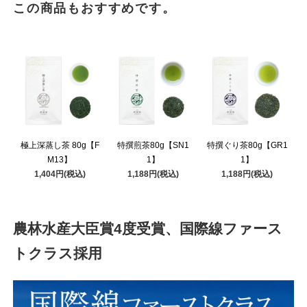
この商品もおすすめです。
極上深蒸し茶 80g【F
特撰煎茶80g【SN1
特撰ぐり茶80g【GR1
M13】
1】
1】
1,404円(税込)
1,188円(税込)
1,188円(税込)
農林水産大臣賞4度受賞、国際線ファース
トクラス採用