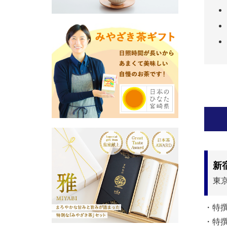
新
東
・特
・特