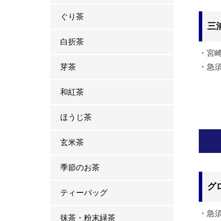
ぐり茶
三
白折茶
・宮
芽茶
・急
和紅茶
ほうじ茶
玄米茶
季節のお茶
グ
ティーバッグ
・急
抹茶・粉末緑茶