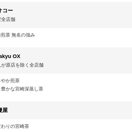
オコー
ぼ全店舗
崎煎茶 無名の強み
akyu OX
久が原店を除く全店舗
ろやか煎茶
り豊かな宮崎深蒸し茶
慶屋
だわりの宮崎茶