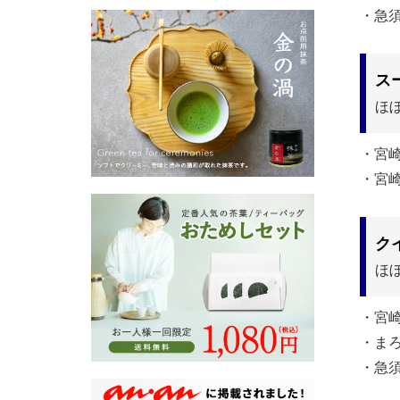
・急
ス
ほ
・宮
・宮
ク
ほ
・宮
・ま
・急