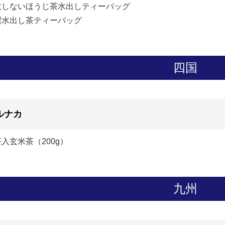
敗しないほうじ茶水出しティーバッグ
撰水出し茶ティーバッグ
四国
ルナカ
入玄米茶（200g）
九州