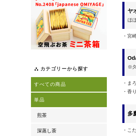
ヤ
ほ
・宮
Od
※
カテゴリーから探す
・ま
すべての商品
・香
単品
多
煎茶
・こ
深蒸し茶