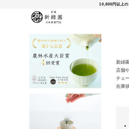
10,800円以
新緑
店舗
チェ
在庫