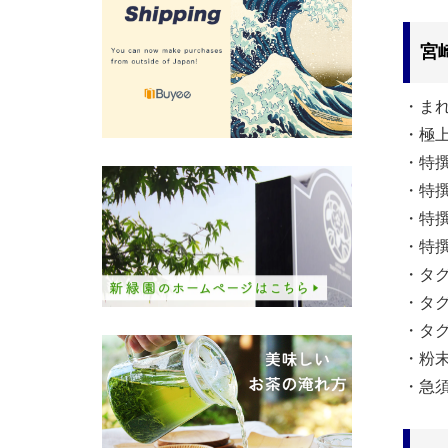
宮
・ま
・極
・特
・特
・特
・特
・タ
・タ
・タ
・粉
・急