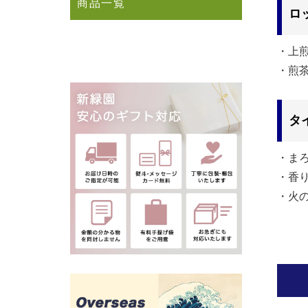
商品一覧
ロ
・上
・煎
タ
・ま
・香
・火