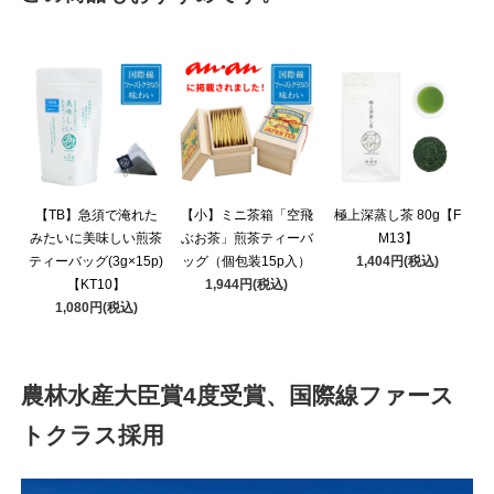
【TB】急須で淹れた
【小】ミニ茶箱「空飛
極上深蒸し茶 80g【F
みたいに美味しい煎茶
ぶお茶」煎茶ティーバ
M13】
ティーバッグ(3g×15p)
ッグ（個包装15p入）
1,404円(税込)
【KT10】
1,944円(税込)
1,080円(税込)
農林水産大臣賞4度受賞、国際線ファース
トクラス採用