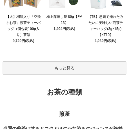
極上深蒸し茶 80g【FM
【大】桐箱入り「空飛
【TB】急須で淹れたみ
13】
ぶお茶」煎茶ティーバ
たいに美味しい煎茶テ
1,404円(税込)
ッグ（個包装100p入
ィーバッグ(3g×15p)
り）茶箱
【KT10】
9,720円(税込)
1,080円(税込)
もっと見る
お茶の種類
煎茶
当園の煎茶は甘みとコクとほのかな渋みのバランスが絶妙