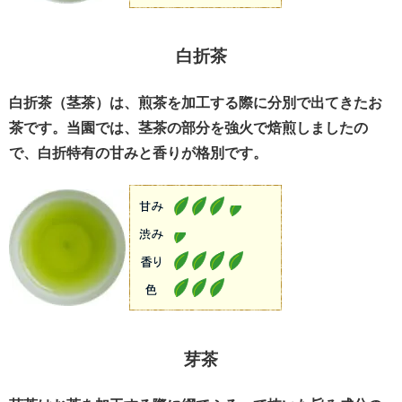
白折茶
白折茶（茎茶）は、煎茶を加工する際に分別で出てきたお
茶です。当園では、茎茶の部分を強火で焙煎しましたの
で、白折特有の甘みと香りが格別です。
芽茶