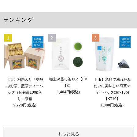
ランキング
1
2
3
極上深蒸し茶 80g【FM
【大】桐箱入り「空飛
【TB】急須で淹れたみ
13】
ぶお茶」煎茶ティーバ
たいに美味しい煎茶テ
1,404円(税込)
ッグ（個包装100p入
ィーバッグ(3g×15p)
り）茶箱
【KT10】
9,720円(税込)
1,080円(税込)
もっと見る