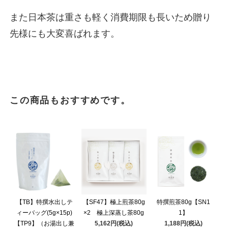
また日本茶は重さも軽く消費期限も長いため贈り
先様にも大変喜ばれます。
この商品もおすすめです。
【TB】特撰水出しテ
【SF47】極上煎茶80g
特撰煎茶80g【SN1
ィーバッグ(5g×15p)
×2 極上深蒸し茶80g
1】
【TP9】（お湯出し兼
5,162円(税込)
1,188円(税込)