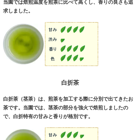
当園では焙煎温度を煎茶に比べて高くし、香りの良さも追
求しました。
白折茶
白折茶（茎茶）は、煎茶を加工する際に分別で出てきたお
茶です。当園では、茎茶の部分を強火で焙煎しましたの
で、白折特有の甘みと香りが格別です。