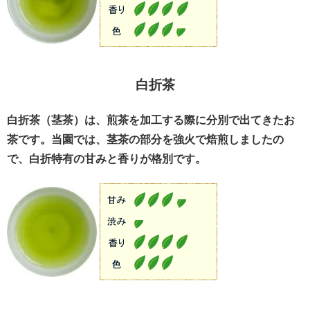
白折茶
白折茶（茎茶）は、煎茶を加工する際に分別で出てきたお
茶です。当園では、茎茶の部分を強火で焙煎しましたの
で、白折特有の甘みと香りが格別です。