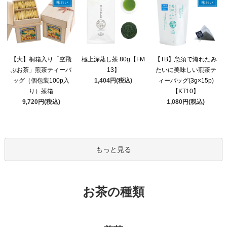
極上深蒸し茶 80g【FM
【大】桐箱入り「空飛
【TB】急須で淹れたみ
13】
ぶお茶」煎茶ティーバ
たいに美味しい煎茶テ
1,404円(税込)
ッグ（個包装100p入
ィーバッグ(3g×15p)
り）茶箱
【KT10】
9,720円(税込)
1,080円(税込)
もっと見る
お茶の種類