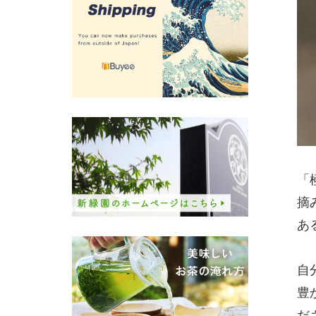
「
摘
あ
自
豊
だ