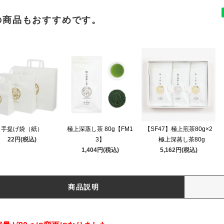
の商品もおすすめです。
手提げ袋（紙）
極上深蒸し茶 80g【FM1
【SF47】極上煎茶80g×2
22円(税込)
3】
極上深蒸し茶80g
1,404円(税込)
5,162円(税込)
商品説明