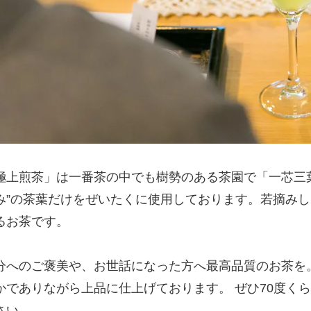
極上煎茶」は一番茶の中でも樹勢のある茶園で「一芯三
み”の茶葉だけをぜいたくに使用しております。若摘み
るお茶です。
分へのご褒美や、お世話になった方へ最高品質のお茶を
かでありながら上品に仕上げております。 ぜひ70度く
さい。