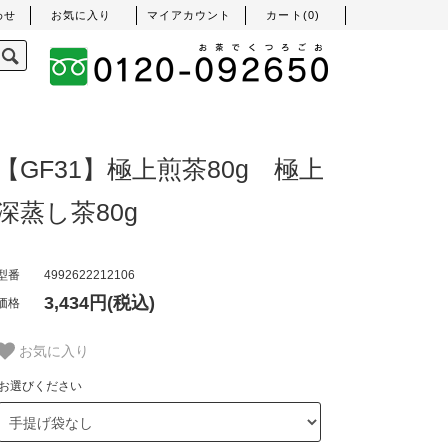
わせ
お気に入り
マイアカウント
カート(
0
)
【GF31】極上煎茶80g 極上
深蒸し茶80g
型番
4992622212106
3,434円(税込)
価格
お気に入り
お選びください