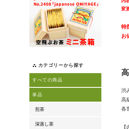
内
変
特
お
カテゴリーから探す
すべての商品
渋
単品
高
各
煎茶
深蒸し茶
【