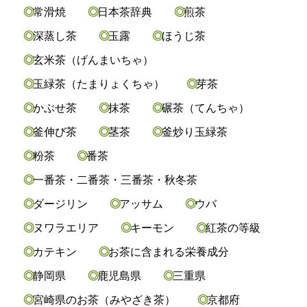
常滑焼
日本茶辞典
煎茶
深蒸し茶
玉露
ほうじ茶
玄米茶（げんまいちゃ）
玉緑茶（たまりょくちゃ）
芽茶
かぶせ茶
抹茶
碾茶（てんちゃ）
釜伸び茶
茎茶
釜炒り玉緑茶
粉茶
番茶
一番茶・二番茶・三番茶・秋冬茶
ダージリン
アッサム
ウバ
ヌワラエリア
キーモン
紅茶の等級
カテキン
お茶に含まれる栄養成分
静岡県
鹿児島県
三重県
宮崎県のお茶（みやざき茶）
京都府