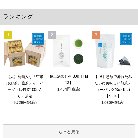
ランキング
1
2
3
極上深蒸し茶 80g【FM
【大】桐箱入り「空飛
【TB】急須で淹れたみ
13】
ぶお茶」煎茶ティーバ
たいに美味しい煎茶テ
1,404円(税込)
ッグ（個包装100p入
ィーバッグ(3g×15p)
り）茶箱
【KT10】
9,720円(税込)
1,080円(税込)
もっと見る