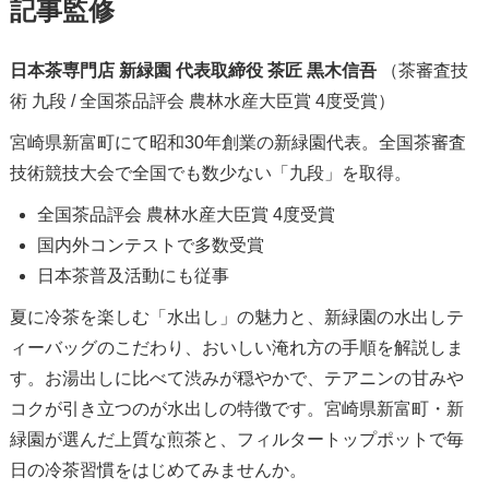
記事監修
日本茶専門店 新緑園 代表取締役 茶匠 黒木信吾
（茶審査技
術 九段 / 全国茶品評会 農林水産大臣賞 4度受賞）
宮崎県新富町にて昭和30年創業の新緑園代表。全国茶審査
技術競技大会で全国でも数少ない「九段」を取得。
全国茶品評会 農林水産大臣賞 4度受賞
国内外コンテストで多数受賞
日本茶普及活動にも従事
夏に冷茶を楽しむ「水出し」の魅力と、新緑園の水出しテ
ィーバッグのこだわり、おいしい淹れ方の手順を解説しま
す。お湯出しに比べて渋みが穏やかで、テアニンの甘みや
コクが引き立つのが水出しの特徴です。宮崎県新富町・新
緑園が選んだ上質な煎茶と、フィルタートップポットで毎
日の冷茶習慣をはじめてみませんか。