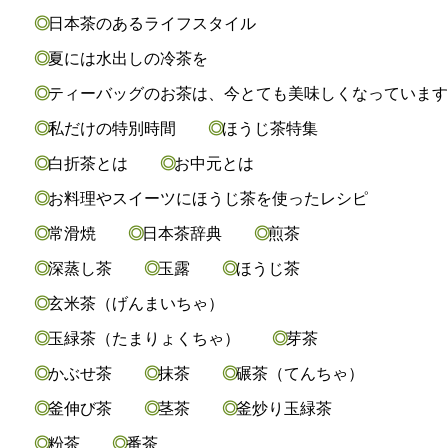
日本茶のあるライフスタイル
夏には水出しの冷茶を
ティーバッグのお茶は、今とても美味しくなっていま
私だけの特別時間
ほうじ茶特集
白折茶とは
お中元とは
お料理やスイーツにほうじ茶を使ったレシピ
常滑焼
日本茶辞典
煎茶
深蒸し茶
玉露
ほうじ茶
玄米茶（げんまいちゃ）
玉緑茶（たまりょくちゃ）
芽茶
かぶせ茶
抹茶
碾茶（てんちゃ）
釜伸び茶
茎茶
釜炒り玉緑茶
粉茶
番茶