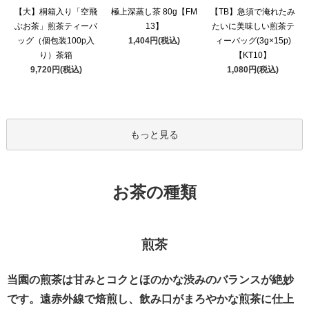
極上深蒸し茶 80g【FM
【大】桐箱入り「空飛
【TB】急須で淹れたみ
13】
ぶお茶」煎茶ティーバ
たいに美味しい煎茶テ
1,404円(税込)
ッグ（個包装100p入
ィーバッグ(3g×15p)
り）茶箱
【KT10】
9,720円(税込)
1,080円(税込)
もっと見る
お茶の種類
煎茶
当園の煎茶は甘みとコクとほのかな渋みのバランスが絶妙
です。遠赤外線で焙煎し、飲み口がまろやかな煎茶に仕上