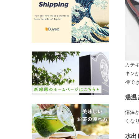
カテ
キン
待で
湯温
湯温
くな
水出