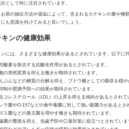
成分として特に注目されています。
、お茶の抽出方法や湯温によって、含まれるカテキンの量や種
方にも意識を向けてみると良いでしょう。
テキンの健康効果
キンには、さまざまな健康効果があるとされています。以下に
性酸素を除去する抗酸化作用があるとされています。
胞の突然変異を抑える働きが期待されています。
んぷんなどの糖質の分解を抑え、ブドウ糖としての吸収を穏や
抑制や肥満予防への効果が期待されています。
玉コレステロール（LDL）の上昇を抑える傾向があるとされて
レラ菌やO-157などの食中毒菌に対して強い殺菌力があると
ズス菌などの善玉菌を増やす働きも期待されています。
歯菌の繁殖を抑え、虫歯予防や口臭対策に役立つとされていま