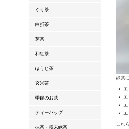
ぐり茶
白折茶
芽茶
和紅茶
ほうじ茶
緑茶
玄米茶
エ
エ
季節のお茶
エ
ティーバッグ
エ
これ
抹茶・粉末緑茶