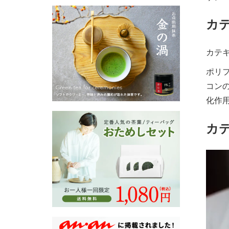
カ
カテ
ポリ
コン
化作
カ