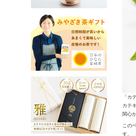
「カ
カテ
関心
この
す。