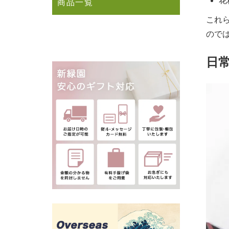
花
商品一覧
これ
ので
日