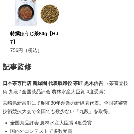
特撰ほうじ茶80g【HJ
7】
756円（税込）
記事監修
日本茶専門店 新緑園 代表取締役 茶匠 黒木信吾
（茶審査技
術 九段 / 全国茶品評会 農林水産大臣賞 4度受賞）
宮崎県新富町にて昭和30年創業の新緑園代表。全国茶審査
技術競技大会で全国でも数少ない「九段」を取得。
全国茶品評会 農林水産大臣賞 4度受賞
国内外コンテストで多数受賞