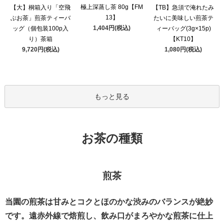
極上深蒸し茶 80g【FM
【大】桐箱入り「空飛
【TB】急須で淹れたみ
13】
ぶお茶」煎茶ティーバ
たいに美味しい煎茶テ
1,404円(税込)
ッグ（個包装100p入
ィーバッグ(3g×15p)
り）茶箱
【KT10】
9,720円(税込)
1,080円(税込)
もっと見る
お茶の種類
煎茶
当園の煎茶は甘みとコクとほのかな渋みのバランスが絶妙
です。遠赤外線で焙煎し、飲み口がまろやかな煎茶に仕上