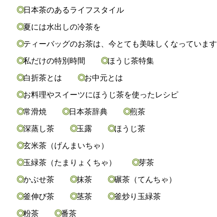
日本茶のあるライフスタイル
夏には水出しの冷茶を
ティーバッグのお茶は、今とても美味しくなっていま
私だけの特別時間
ほうじ茶特集
白折茶とは
お中元とは
お料理やスイーツにほうじ茶を使ったレシピ
常滑焼
日本茶辞典
煎茶
深蒸し茶
玉露
ほうじ茶
玄米茶（げんまいちゃ）
玉緑茶（たまりょくちゃ）
芽茶
かぶせ茶
抹茶
碾茶（てんちゃ）
釜伸び茶
茎茶
釜炒り玉緑茶
粉茶
番茶