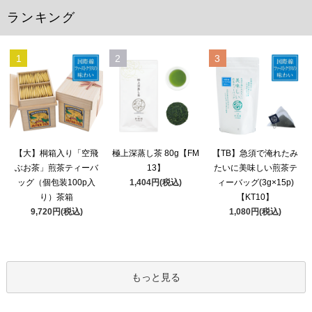
ランキング
1
2
3
極上深蒸し茶 80g【FM
【大】桐箱入り「空飛
【TB】急須で淹れたみ
13】
ぶお茶」煎茶ティーバ
たいに美味しい煎茶テ
1,404円(税込)
ッグ（個包装100p入
ィーバッグ(3g×15p)
り）茶箱
【KT10】
9,720円(税込)
1,080円(税込)
もっと見る