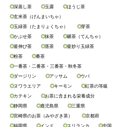
深蒸し茶
玉露
ほうじ茶
玄米茶（げんまいちゃ）
玉緑茶（たまりょくちゃ）
芽茶
かぶせ茶
抹茶
碾茶（てんちゃ）
釜伸び茶
茎茶
釜炒り玉緑茶
粉茶
番茶
一番茶・二番茶・三番茶・秋冬茶
ダージリン
アッサム
ウバ
ヌワラエリア
キーモン
紅茶の等級
カテキン
お茶に含まれる栄養成分
静岡県
鹿児島県
三重県
宮崎県のお茶（みやざき茶）
京都府
福岡県
インド
スリランカ
中国