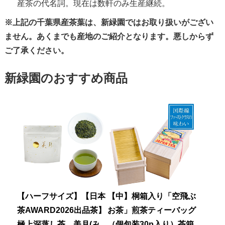
産茶の代名詞。現在は数軒のみ生産継続。
※上記の千葉県産茶葉は、新緑園ではお取り扱いがござい
ません。あくまでも産地のご紹介となります。悪しからず
ご了承ください。
新緑園のおすすめ商品
【ハーフサイズ】【日本
【中】桐箱入り「空飛ぶ
茶AWARD2026出品茶】
お茶」煎茶ティーバッグ
極上深蒸し茶 美月(み
（個包装30p入り）茶箱