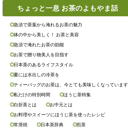
ちょっと一息 お茶のよもやま話
急須で茶葉から淹れるお茶の魅力
体の中から美しく！ お茶と美容
急須で淹れたお茶の効能
お茶で贈り物美人を目指す
日本茶のあるライフスタイル
夏には水出しの冷茶を
ティーバッグのお茶は、今とても美味しくなっていま
私だけの特別時間
ほうじ茶特集
白折茶とは
お中元とは
お料理やスイーツにほうじ茶を使ったレシピ
常滑焼
日本茶辞典
煎茶