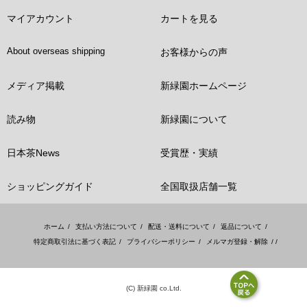
マイアカウント
カートを見る
About overseas shipping
お客様からの声
メディア掲載
新緑園ホームページ
読み物
新緑園について
日本茶News
受賞歴・実績
ショッピングガイド
全国取扱店舗一覧
ホーム
/
支払い方法について
/
配送・送料について
/
返品について
/
特定商取引法に基づく表記
/
プライバシーポリシー
/
メルマガ登録・解除
/ /
(C) 新緑園 co.Ltd.