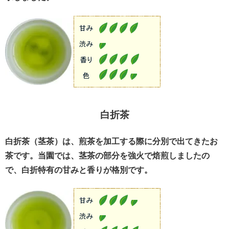
白折茶
白折茶（茎茶）は、煎茶を加工する際に分別で出てきたお
茶です。当園では、茎茶の部分を強火で焙煎しましたの
で、白折特有の甘みと香りが格別です。