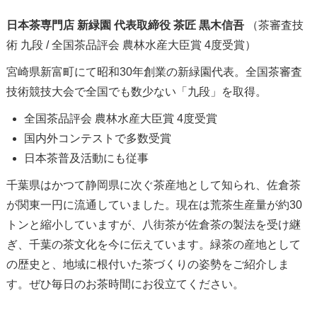
日本茶専門店 新緑園 代表取締役 茶匠 黒木信吾
（茶審査技
術 九段 / 全国茶品評会 農林水産大臣賞 4度受賞）
宮崎県新富町にて昭和30年創業の新緑園代表。全国茶審査
技術競技大会で全国でも数少ない「九段」を取得。
全国茶品評会 農林水産大臣賞 4度受賞
国内外コンテストで多数受賞
日本茶普及活動にも従事
千葉県はかつて静岡県に次ぐ茶産地として知られ、佐倉茶
が関東一円に流通していました。現在は荒茶生産量が約30
トンと縮小していますが、八街茶が佐倉茶の製法を受け継
ぎ、千葉の茶文化を今に伝えています。緑茶の産地として
の歴史と、地域に根付いた茶づくりの姿勢をご紹介しま
す。ぜひ毎日のお茶時間にお役立てください。