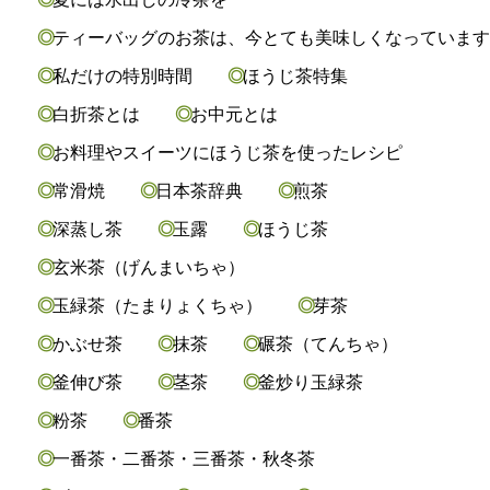
ティーバッグのお茶は、今とても美味しくなっていま
私だけの特別時間
ほうじ茶特集
白折茶とは
お中元とは
お料理やスイーツにほうじ茶を使ったレシピ
常滑焼
日本茶辞典
煎茶
深蒸し茶
玉露
ほうじ茶
玄米茶（げんまいちゃ）
玉緑茶（たまりょくちゃ）
芽茶
かぶせ茶
抹茶
碾茶（てんちゃ）
釜伸び茶
茎茶
釜炒り玉緑茶
粉茶
番茶
一番茶・二番茶・三番茶・秋冬茶