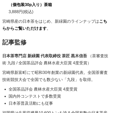
（個包装30p入り）茶箱
3,888円(税込)
宮崎県産の日本茶をはじめ、新緑園のラインナップは
こち
らからご覧いただけます
。
記事監修
日本茶専門店 新緑園 代表取締役 茶匠 黒木信吾
（茶審査技
術 九段 / 全国茶品評会 農林水産大臣賞 4度受賞）
宮崎県新富町にて昭和30年創業の新緑園代表。全国茶審査
技術競技大会で全国でも数少ない「九段」を取得。
全国茶品評会 農林水産大臣賞 4度受賞
国内外コンテストで多数受賞
日本茶普及活動にも従事
福岡県は生葉収穫量10,600トンを誇る全国有数の日本茶産