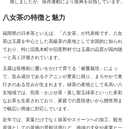
廃しましたが、保存運動により復興を目指しています。
八女茶の特徴と魅力
福岡県の日本茶といえば、「八女茶」が代表格です。八女
茶は玉露を中心とした高級茶の産地として全国的に知られ
ており、特に旧黒木町や旧星野村では玉露の品質が国内随
一と高く評価されています。
玉露は収穫前に覆いをかけて育てる「被覆栽培」によっ
て、旨み成分であるテアニンが豊富に残り、まろやかで奥
行きのある甘みが生まれます。緑茶の産地として名高い八
女地域では、煎茶・かぶせ茶・蒸し製玉緑茶といった多彩
なお茶も生産されており、家庭での普段使いから贈答用ま
で幅広い用途に対応しています。
近年では、茶葉だけでなく抹茶やスイーツへの加工、観光
資源としての茶畑の景観活用など、地域の文化や産業と一