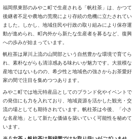
福岡県東部のみやこ町で生産される「帆柱茶」は、かつて
後継者不足や農地の荒廃により存続の危機に立たされてい
ました。しかし、地域住民や行政の取り組みにより保存運
動が進められ、町内外から新たな生産者を募るなど、復興
への歩みが始まっています。
帆柱茶は犀川上流の山間部という自然豊かな環境で育てら
れ、素朴ながらも清涼感ある味わいが魅力です。大規模な
産地ではないものの、希少性と地域色の強さからお茶愛好
家の間で注目を集めつつあります。
みやこ町では地元特産品としてのブランド化やイベントで
の発信にも力を入れており、地域資源を活かした観光・交
流の場としても期待されています。帆柱茶は今後、「小さ
な名産地」として新たな価値を築いていく可能性を秘めて
います。
※八女茶・帆柱茶は新緑園ではお取り扱いがございませ