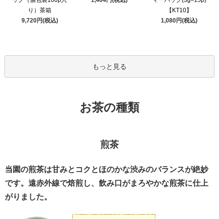
ッグ（個包装100p入
ィーバッグ(3g×15p)
り）茶箱
【KT10】
9,720円(税込)
1,080円(税込)
もっと見る
お茶の種類
煎茶
当園の煎茶は甘みとコクとほのかな渋みのバランスが絶妙
です。遠赤外線で焙煎し、飲み口がまろやかな煎茶に仕上
がりました。