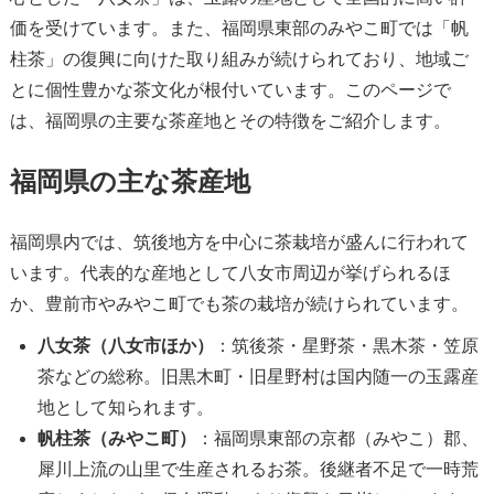
価を受けています。また、福岡県東部のみやこ町では「帆
柱茶」の復興に向けた取り組みが続けられており、地域ご
とに個性豊かな茶文化が根付いています。このページで
は、福岡県の主要な茶産地とその特徴をご紹介します。
福岡県の主な茶産地
福岡県内では、筑後地方を中心に茶栽培が盛んに行われて
います。代表的な産地として八女市周辺が挙げられるほ
か、豊前市やみやこ町でも茶の栽培が続けられています。
八女茶（八女市ほか）
：筑後茶・星野茶・黒木茶・笠原
茶などの総称。旧黒木町・旧星野村は国内随一の玉露産
地として知られます。
帆柱茶（みやこ町）
：福岡県東部の京都（みやこ）郡、
犀川上流の山里で生産されるお茶。後継者不足で一時荒