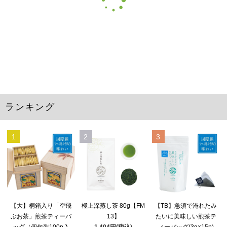
ランキング
1
2
3
極上深蒸し茶 80g【FM
【大】桐箱入り「空飛
【TB】急須で淹れたみ
13】
ぶお茶」煎茶ティーバ
たいに美味しい煎茶テ
1,404円(税込)