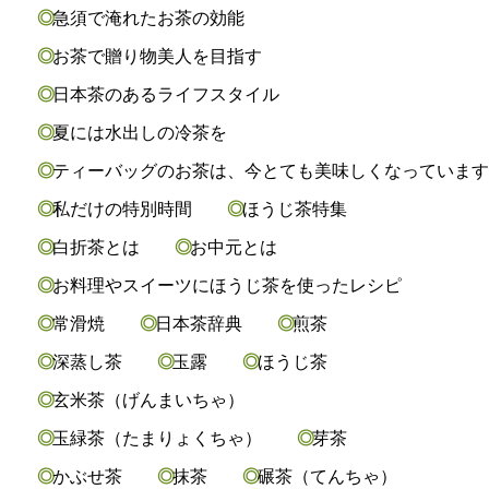
急須で淹れたお茶の効能
お茶で贈り物美人を目指す
日本茶のあるライフスタイル
夏には水出しの冷茶を
ティーバッグのお茶は、今とても美味しくなっていま
私だけの特別時間
ほうじ茶特集
白折茶とは
お中元とは
お料理やスイーツにほうじ茶を使ったレシピ
常滑焼
日本茶辞典
煎茶
深蒸し茶
玉露
ほうじ茶
玄米茶（げんまいちゃ）
玉緑茶（たまりょくちゃ）
芽茶
かぶせ茶
抹茶
碾茶（てんちゃ）