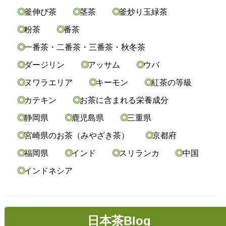
釜伸び茶
茎茶
釜炒り玉緑茶
粉茶
番茶
一番茶・二番茶・三番茶・秋冬茶
ダージリン
アッサム
ウバ
ヌワラエリア
キーモン
紅茶の等級
カテキン
お茶に含まれる栄養成分
静岡県
鹿児島県
三重県
宮崎県のお茶（みやざき茶）
京都府
福岡県
インド
スリランカ
中国
インドネシア
日本茶Blog