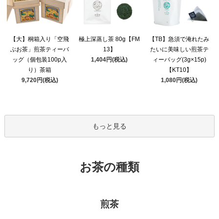
極上深蒸し茶 80g【FM
【大】桐箱入り「空飛
【TB】急須で淹れたみ
13】
ぶお茶」煎茶ティーバ
たいに美味しい煎茶テ
1,404円(税込)
ッグ（個包装100p入
ィーバッグ(3g×15p)
り）茶箱
【KT10】
9,720円(税込)
1,080円(税込)
もっと見る
お茶の種類
煎茶