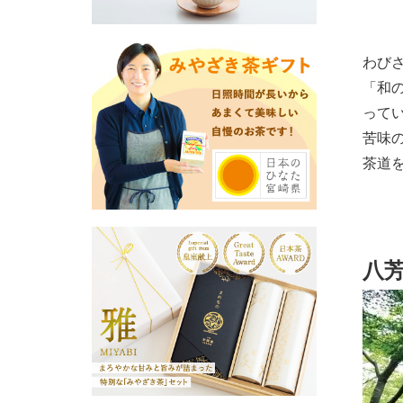
わび
「和
って
苦味
茶道
八