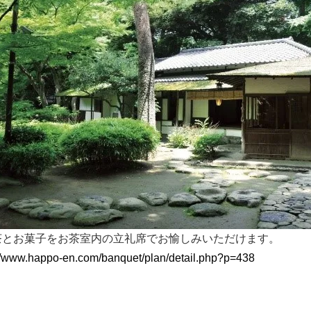
茶とお菓子をお茶室内の立礼席でお愉しみいただけます。
://www.happo-en.com/banquet/plan/detail.php?p=438