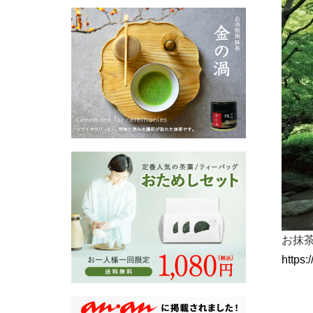
お抹
https