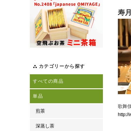
寿
カテゴリーから探す
すべての商品
単品
歌舞
煎茶
http:/
深蒸し茶