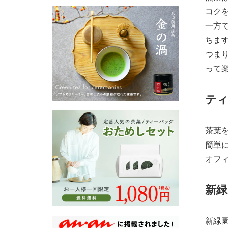
コク
一方
ちま
つま
って
テ
茶葉
簡単
オフ
新
新緑