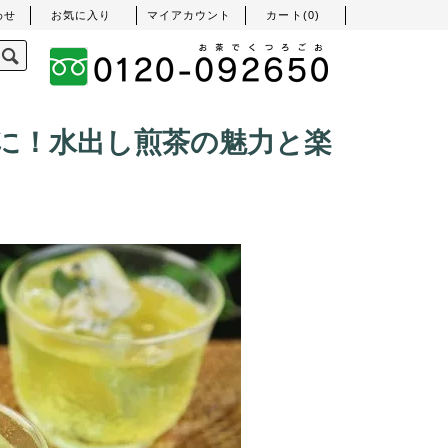
わせ
お気に入り
マイアカウント
カート(
0
)
に！水出し煎茶の魅力と楽