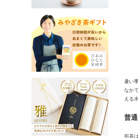
暑い
なか
える
普
煎茶