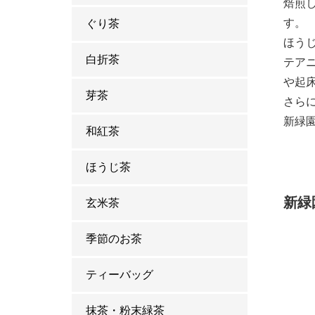
焙煎
す。
ぐり茶
ほう
白折茶
テア
や起
芽茶
さら
新緑
和紅茶
ほうじ茶
新緑
玄米茶
季節のお茶
ティーバッグ
抹茶・粉末緑茶