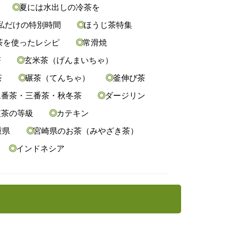
夏には水出しの冷茶を
私だけの特別時間
ほうじ茶特集
茶を使ったレシピ
常滑焼
茶
玄米茶（げんまいちゃ）
茶
碾茶（てんちゃ）
釜伸び茶
二番茶・三番茶・秋冬茶
ダージリン
茶の等級
カテキン
重県
宮崎県のお茶（みやざき茶）
インドネシア