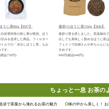
ほうじ茶80g【HJ7】
釜炒りほうじ茶150g【HJ6】
な白折茶特有の焙じ香が格別。ほう
釜炒り茶を焙じました。高温抽出
の甘みを追求した商品。フィルター
出しでも美味しく飲めるほうじ茶
ボトルでの「水出しほうじ茶」もお
フェインで妊婦さんや赤ちゃんに
めです。
すめです。
(税込756円)
600円(税込648円)
ちょっと一息 お茶の
急須で茶葉から淹れるお茶の魅力
体の中から美しく！ 