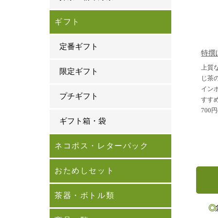
ギフト
定番ギフト
特撰
上質
限定ギフト
じ茶
イン
プチギフト
すす
700円
ギフト箱・袋
ネコポス・レターパック
おためしセット
茶器・ボトル類