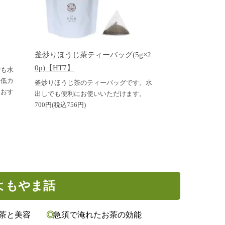
釜炒りほうじ茶ティーバッグ(5g×2
0p)【HT7】
でも水
は低カ
釜炒りほうじ茶のティーバッグです。水
もおす
出しでも便利にお使いいただけます。
700円(税込756円)
よもやま話
お茶と美容
急須で淹れたお茶の効能