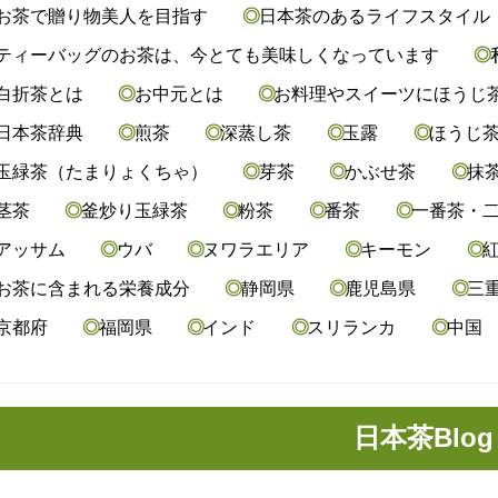
お茶で贈り物美人を目指す
日本茶のあるライフスタイル
ティーバッグのお茶は、今とても美味しくなっています
白折茶とは
お中元とは
お料理やスイーツにほうじ
日本茶辞典
煎茶
深蒸し茶
玉露
ほうじ
玉緑茶（たまりょくちゃ）
芽茶
かぶせ茶
抹
茎茶
釜炒り玉緑茶
粉茶
番茶
一番茶・
アッサム
ウバ
ヌワラエリア
キーモン
紅
お茶に含まれる栄養成分
静岡県
鹿児島県
三
京都府
福岡県
インド
スリランカ
中国
日本茶Blog