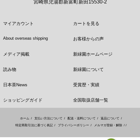
宮崎県児湯郡新富町新田15530-2
マイアカウント
カートを見る
About overseas shipping
お客様からの声
メディア掲載
新緑園ホームページ
読み物
新緑園について
日本茶News
受賞歴・実績
ショッピングガイド
全国取扱店舗一覧
ホーム
/
支払い方法について
/
配送・送料について
/
返品について
/
特定商取引法に基づく表記
/
プライバシーポリシー
/
メルマガ登録・解除
/ /