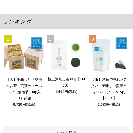
ランキング
1
2
3
極上深蒸し茶 80g【FM
【大】桐箱入り「空飛
【TB】急須で淹れたみ
13】
ぶお茶」煎茶ティーバ
たいに美味しい煎茶テ
1,404円(税込)
ッグ（個包装100p入
ィーバッグ(3g×15p)
り）茶箱
【KT10】
9,720円(税込)
1,080円(税込)
もっと見る