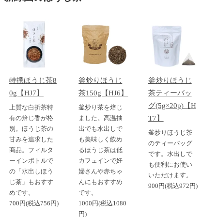
特撰ほうじ茶8
釜炒りほうじ
釜炒りほうじ
0g【HJ7】
茶150g【HJ6】
茶ティーバッ
グ(5g×20p)【H
上質な白折茶特
釜炒り茶を焙じ
有の焙じ香が格
ました。高温抽
T7】
別。ほうじ茶の
出でも水出しで
釜炒りほうじ茶
甘みを追求した
も美味しく飲め
のティーバッグ
商品。フィルタ
るほうじ茶は低
です。水出しで
ーインボトルで
カフェインで妊
も便利にお使い
の「水出しほう
婦さんや赤ちゃ
いただけます。
じ茶」もおすす
んにもおすすめ
900円(税込972円)
めです。
です。
700円(税込756円)
1000円(税込1080
円)