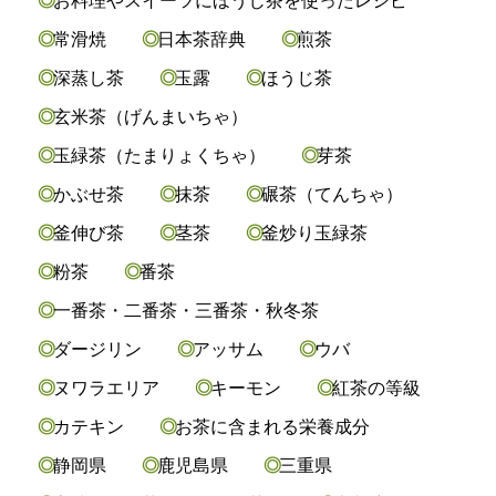
お料理やスイーツにほうじ茶を使ったレシピ
常滑焼
日本茶辞典
煎茶
深蒸し茶
玉露
ほうじ茶
玄米茶（げんまいちゃ）
玉緑茶（たまりょくちゃ）
芽茶
かぶせ茶
抹茶
碾茶（てんちゃ）
釜伸び茶
茎茶
釜炒り玉緑茶
粉茶
番茶
一番茶・二番茶・三番茶・秋冬茶
ダージリン
アッサム
ウバ
ヌワラエリア
キーモン
紅茶の等級
カテキン
お茶に含まれる栄養成分
静岡県
鹿児島県
三重県