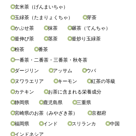
玄米茶（げんまいちゃ）
玉緑茶（たまりょくちゃ）
芽茶
かぶせ茶
抹茶
碾茶（てんちゃ）
釜伸び茶
茎茶
釜炒り玉緑茶
粉茶
番茶
一番茶・二番茶・三番茶・秋冬茶
ダージリン
アッサム
ウバ
ヌワラエリア
キーモン
紅茶の等級
カテキン
お茶に含まれる栄養成分
静岡県
鹿児島県
三重県
宮崎県のお茶（みやざき茶）
京都府
福岡県
インド
スリランカ
中国
インドネシア