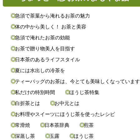
急須で茶葉から淹れるお茶の魅力
体の中から美しく！ お茶と美容
急須で淹れたお茶の効能
お茶で贈り物美人を目指す
日本茶のあるライフスタイル
夏には水出しの冷茶を
ティーバッグのお茶は、今とても美味しくなっていま
私だけの特別時間
ほうじ茶特集
白折茶とは
お中元とは
お料理やスイーツにほうじ茶を使ったレシピ
常滑焼
日本茶辞典
煎茶
深蒸し茶
玉露
ほうじ茶