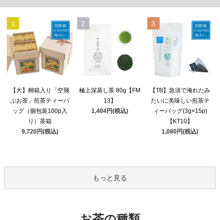
1
2
3
極上深蒸し茶 80g【FM
【大】桐箱入り「空飛
【TB】急須で淹れたみ
13】
ぶお茶」煎茶ティーバ
たいに美味しい煎茶テ
1,404円(税込)
ッグ（個包装100p入
ィーバッグ(3g×15p)
り）茶箱
【KT10】
9,720円(税込)
1,080円(税込)
もっと見る
お茶の種類