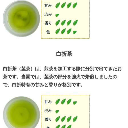
白折茶
白折茶（茎茶）は、煎茶を加工する際に分別で出てきたお
茶です。当園では、茎茶の部分を強火で焙煎しましたの
で、白折特有の甘みと香りが格別です。