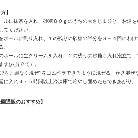
り方】
ールに抹茶を入れ、砂糖８０ｇのうちの大さじ１分と、お湯を
してください。
をボールに割り入れ、１の残りの砂糖の半分を３～４回にわけ
る。
のボールに生クリームを入れ、２の残りの砂糖も入れ泡立て、
ます(八分立て）。
に?を万遍なく混ぜ?をゴムベラできるように混ぜる。かき混ぜ
器に入れ４～５時間以上冷凍庫で冷やし固めたらできあがり。
緑園通販のおすすめ】