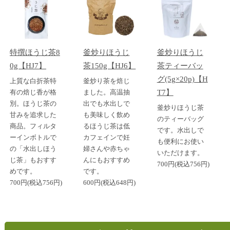
特撰ほうじ茶8
釜炒りほうじ
釜炒りほうじ
0g【HJ7】
茶150g【HJ6】
茶ティーバッ
グ(5g×20p)【H
上質な白折茶特
釜炒り茶を焙じ
有の焙じ香が格
ました。高温抽
T7】
別。ほうじ茶の
出でも水出しで
釜炒りほうじ茶
甘みを追求した
も美味しく飲め
のティーバッグ
商品。フィルタ
るほうじ茶は低
です。水出しで
ーインボトルで
カフェインで妊
も便利にお使い
の「水出しほう
婦さんや赤ちゃ
いただけます。
じ茶」もおすす
んにもおすすめ
700円(税込756円)
めです。
です。
700円(税込756円)
600円(税込648円)