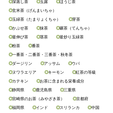
深蒸し茶
玉露
ほうじ茶
玄米茶（げんまいちゃ）
玉緑茶（たまりょくちゃ）
芽茶
かぶせ茶
抹茶
碾茶（てんちゃ）
釜伸び茶
茎茶
釜炒り玉緑茶
粉茶
番茶
一番茶・二番茶・三番茶・秋冬茶
ダージリン
アッサム
ウバ
ヌワラエリア
キーモン
紅茶の等級
カテキン
お茶に含まれる栄養成分
静岡県
鹿児島県
三重県
宮崎県のお茶（みやざき茶）
京都府
福岡県
インド
スリランカ
中国