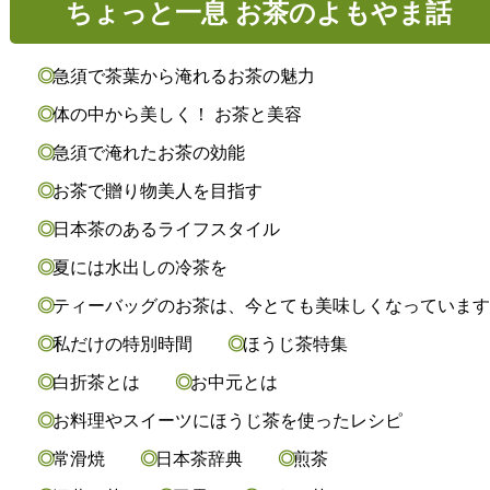
ちょっと一息 お茶のよもやま話
急須で茶葉から淹れるお茶の魅力
体の中から美しく！ お茶と美容
急須で淹れたお茶の効能
お茶で贈り物美人を目指す
日本茶のあるライフスタイル
夏には水出しの冷茶を
ティーバッグのお茶は、今とても美味しくなっていま
私だけの特別時間
ほうじ茶特集
白折茶とは
お中元とは
お料理やスイーツにほうじ茶を使ったレシピ
常滑焼
日本茶辞典
煎茶