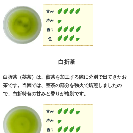
白折茶
白折茶（茎茶）は、煎茶を加工する際に分別で出てきたお
茶です。当園では、茎茶の部分を強火で焙煎しましたの
で、白折特有の甘みと香りが格別です。