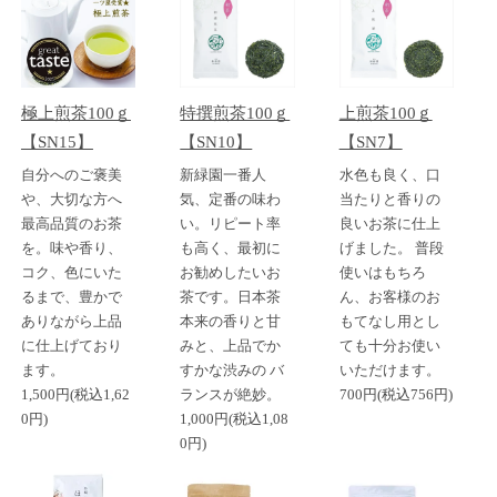
極上煎茶100ｇ
特撰煎茶100ｇ
上煎茶100ｇ
【SN15】
【SN10】
【SN7】
自分へのご褒美
新緑園一番人
水色も良く、口
や、大切な方へ
気、定番の味わ
当たりと香りの
最高品質のお茶
い。リピート率
良いお茶に仕上
を。味や香り、
も高く、最初に
げました。 普段
コク、色にいた
お勧めしたいお
使いはもちろ
るまで、豊かで
茶です。日本茶
ん、お客様のお
ありながら上品
本来の香りと甘
もてなし用とし
に仕上げており
みと、上品でか
ても十分お使い
ます。
すかな渋みの バ
いただけます。
1,500円(税込1,62
ランスが絶妙。
700円(税込756円)
0円)
1,000円(税込1,08
0円)