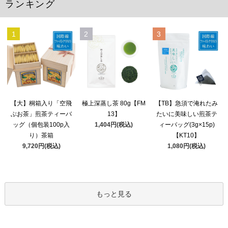
ランキング
1
2
3
極上深蒸し茶 80g【FM
【大】桐箱入り「空飛
【TB】急須で淹れたみ
13】
ぶお茶」煎茶ティーバ
たいに美味しい煎茶テ
1,404円(税込)
ッグ（個包装100p入
ィーバッグ(3g×15p)
り）茶箱
【KT10】
9,720円(税込)
1,080円(税込)
もっと見る