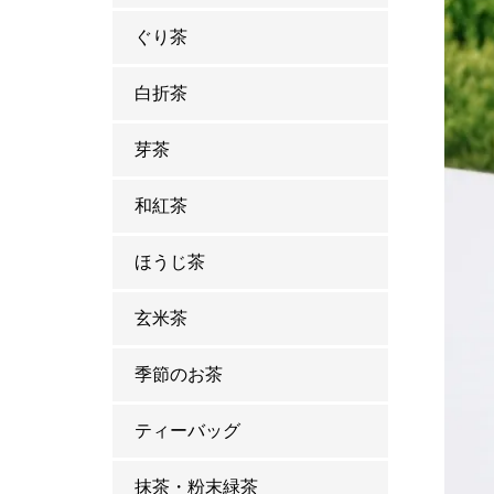
ぐり茶
白折茶
芽茶
和紅茶
ほうじ茶
玄米茶
季節のお茶
ティーバッグ
抹茶・粉末緑茶