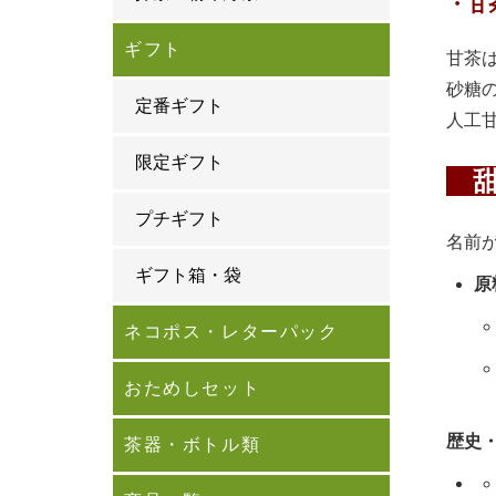
・甘
ギフト
甘茶
砂糖
定番ギフト
人工
限定ギフト
甜
プチギフト
名前
ギフト箱・袋
原
ネコポス・レターパック
おためしセット
歴史
茶器・ボトル類