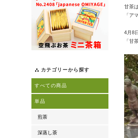
甘茶
「ア
4月
「甘
カテゴリーから探す
すべての商品
単品
煎茶
深蒸し茶