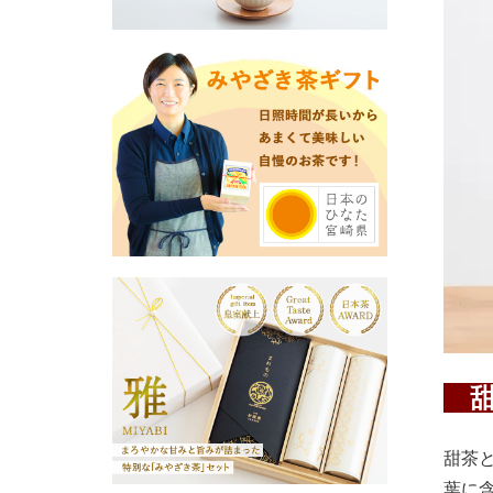
甜
甜茶
葉に