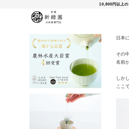
10,800円以
日本
その
名前
しか
ここ