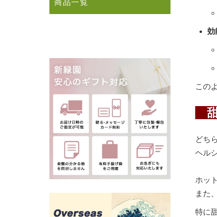
商品一覧
効
この
甜
どち
ヘル
ホッ
また
特に