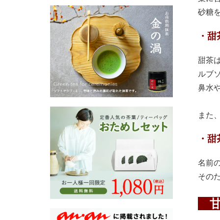
砂糖
・甜
甜茶
ルブ
鼻水
また
・甜
名前
その
甘