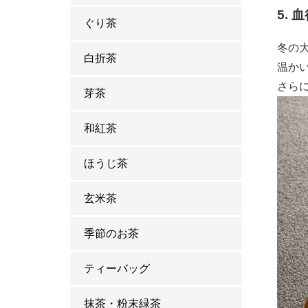
5.
ぐり茶
冬の
白折茶
温か
さら
芽茶
和紅茶
ほうじ茶
玄米茶
季節のお茶
ティーバッグ
抹茶・粉末緑茶