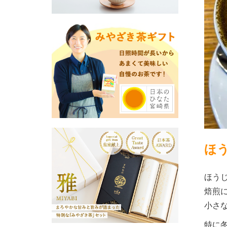
ほ
ほう
焙煎
小さ
特に