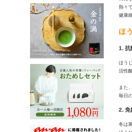
熱々
健康
ほ
1.
ほう
活性
また
毎日
2.
冬は