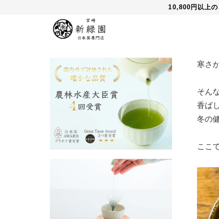
10,800円以
寒さ
そん
香ば
冬の
ここ