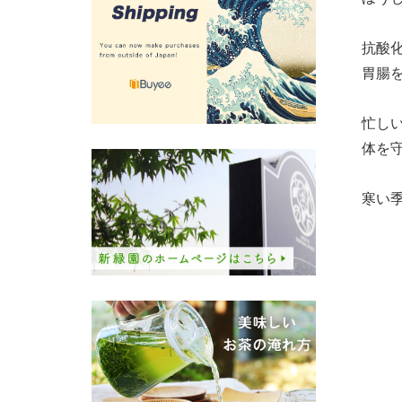
抗酸
胃腸
忙し
体を
寒い