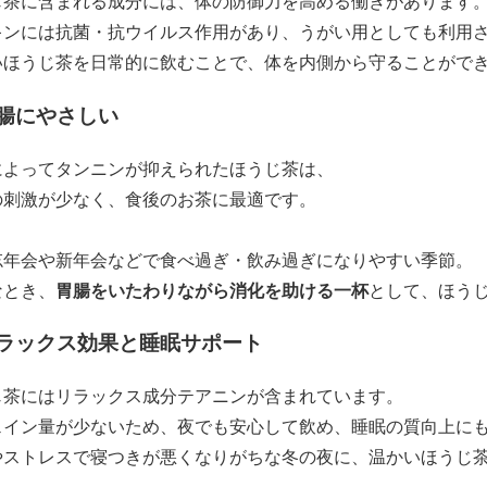
じ茶に含まれる成分には、体の防御力を高める働きがあります
キンには抗菌・抗ウイルス作用があり、うがい用としても利用
いほうじ茶を日常的に飲むことで、体を内側から守ることがで
 胃腸にやさしい
によってタンニンが抑えられたほうじ茶は、
の刺激が少なく、食後のお茶に最適です。
忘年会や新年会などで食べ過ぎ・飲み過ぎになりやすい季節。
なとき、
胃腸をいたわりながら消化を助ける一杯
として、ほう
 リラックス効果と睡眠サポート
じ茶にはリラックス成分テアニンが含まれています。
ェイン量が少ないため、夜でも安心して飲め、睡眠の質向上に
やストレスで寝つきが悪くなりがちな冬の夜に、温かいほうじ