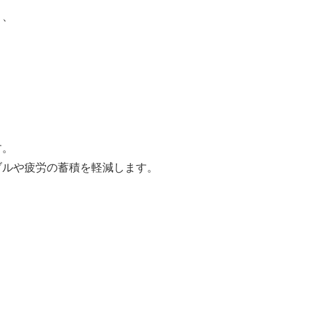
く、
す。
ブルや疲労の蓄積を軽減します。
。