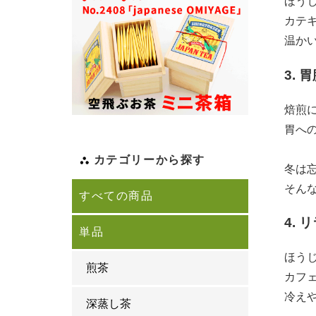
ほう
カテ
温か
3.
焙煎
胃へ
カテゴリーから探す
冬は
そん
すべての商品
4.
単品
ほう
煎茶
カフ
冷え
深蒸し茶