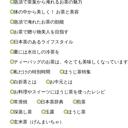
急須で茶葉から淹れるお茶の魅力
体の中から美しく！ お茶と美容
急須で淹れたお茶の効能
お茶で贈り物美人を目指す
日本茶のあるライフスタイル
夏には水出しの冷茶を
ティーバッグのお茶は、今とても美味しくなっていま
私だけの特別時間
ほうじ茶特集
白折茶とは
お中元とは
お料理やスイーツにほうじ茶を使ったレシピ
常滑焼
日本茶辞典
煎茶
深蒸し茶
玉露
ほうじ茶
玄米茶（げんまいちゃ）