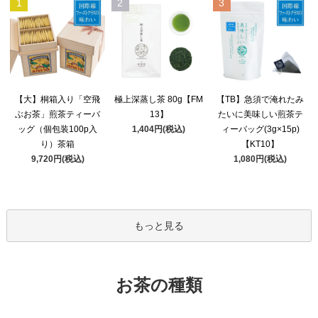
1
2
3
極上深蒸し茶 80g【FM
【大】桐箱入り「空飛
【TB】急須で淹れたみ
13】
ぶお茶」煎茶ティーバ
たいに美味しい煎茶テ
1,404円(税込)
ッグ（個包装100p入
ィーバッグ(3g×15p)
り）茶箱
【KT10】
9,720円(税込)
1,080円(税込)
もっと見る
お茶の種類