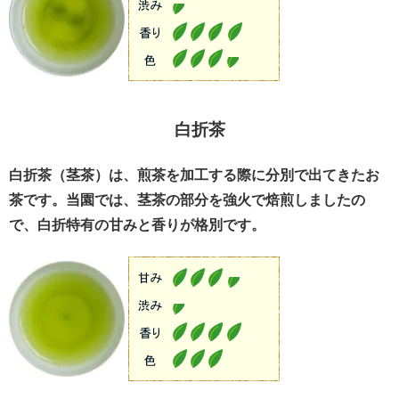
白折茶
白折茶（茎茶）は、煎茶を加工する際に分別で出てきたお
茶です。当園では、茎茶の部分を強火で焙煎しましたの
で、白折特有の甘みと香りが格別です。