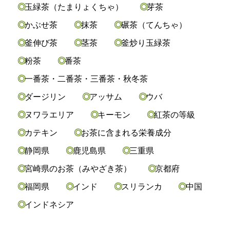
玉緑茶（たまりょくちゃ）
芽茶
かぶせ茶
抹茶
碾茶（てんちゃ）
釜伸び茶
茎茶
釜炒り玉緑茶
粉茶
番茶
一番茶・二番茶・三番茶・秋冬茶
ダージリン
アッサム
ウバ
ヌワラエリア
キーモン
紅茶の等級
カテキン
お茶に含まれる栄養成分
静岡県
鹿児島県
三重県
宮崎県のお茶（みやざき茶）
京都府
福岡県
インド
スリランカ
中国
インドネシア